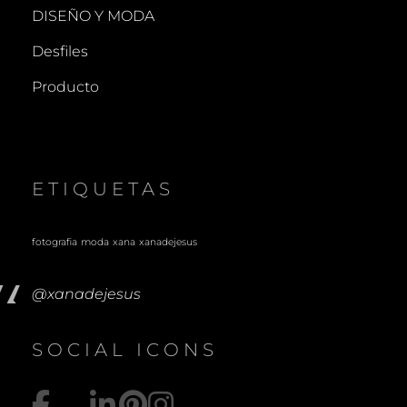
DISEÑO Y MODA
Desfiles
Producto
ETIQUETAS
fotografia
moda
xana
xanadejesus
@xanadejesus
SOCIAL ICONS
https://www.facebo
fotografiaxana@
https://www.lin
https://es.pin
https://www